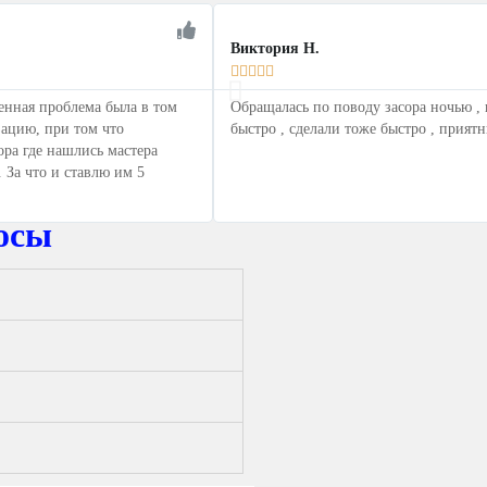
Виктория Н.





енная проблема была в том
Обращалась по поводу засора ночью , 
зацию, при том что
быстро , сделали тоже быстро , прият
ра где нашлись мастера
 За что и ставлю им 5
осы