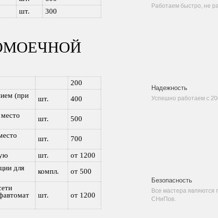
Работаем быстро, не ра
шт.
300
ОМОЕЧНОЙ
200
Надежность
ием (при
шт.
400
Успешно работаем с 20
 место
шт.
500
место
шт.
700
мую
шт.
от 1200
ции для
компл.
от 500
Безопасность
сети
Все мастера являются
ифавтомат
шт.
от 1200
СНиПов.