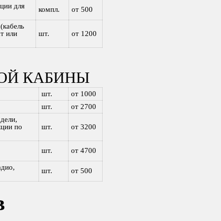
ции для
компл.
от 500
(кабель
т или
шт.
от 1200
ОЙ КАБИНЫ
шт.
от 1000
шт.
от 2700
дели,
кции по
шт.
от 3200
шт.
от 4700
адио,
шт.
от 500
в