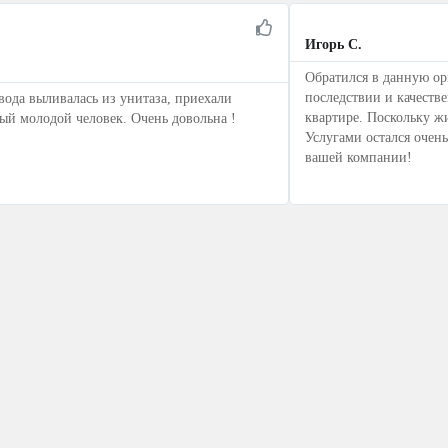
Игорь С.
Обратился в данную ор
последствии и качеств
вода выливалась из унитаза, приехали
квартире. Поскольку ж
ный молодой человек. Очень довольна !
Услугами остался очен
вашей компании!